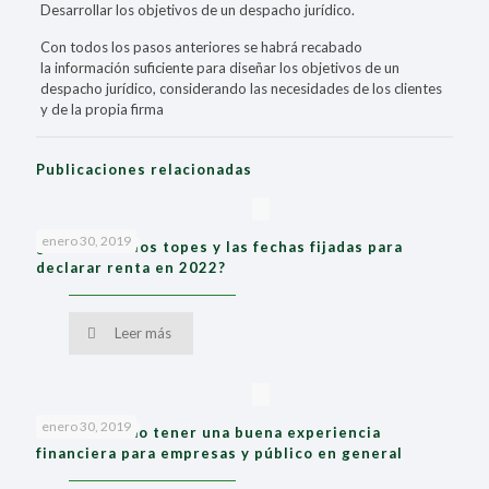
Desarrollar los objetivos de un despacho jurídico.
Con todos los pasos anteriores se habrá recabado
la información suficiente para diseñar los objetivos de un
despacho jurídico, considerando las necesidades de los clientes
y de la propia firma
Publicaciones relacionadas
enero 30, 2019
¿Cuáles son los topes y las fechas fijadas para
declarar renta en 2022?
Leer más
enero 30, 2019
Ideas de cómo tener una buena experiencia
financiera para empresas y público en general