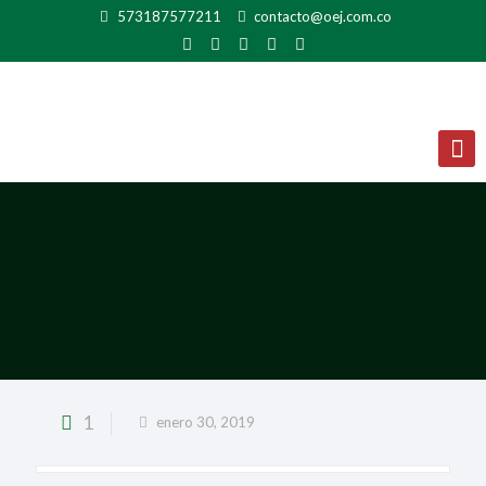
573187577211
contacto@oej.com.co
1
enero 30, 2019