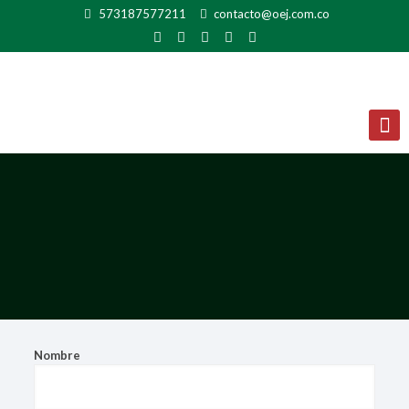
573187577211
contacto@oej.com.co
Nombre